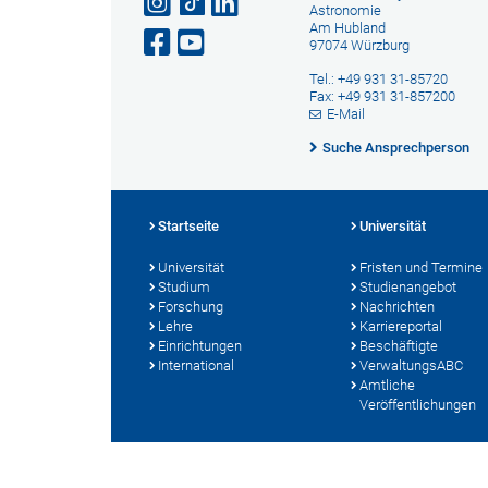
Astronomie
Am Hubland
97074 Würzburg
Tel.: +49 931 31-85720
Fax: +49 931 31-857200
E-Mail
Suche Ansprechperson
Startseite
Universität
Universität
Fristen und Termine
Studium
Studienangebot
Forschung
Nachrichten
Lehre
Karriereportal
Einrichtungen
Beschäftigte
International
VerwaltungsABC
Amtliche
Veröffentlichungen