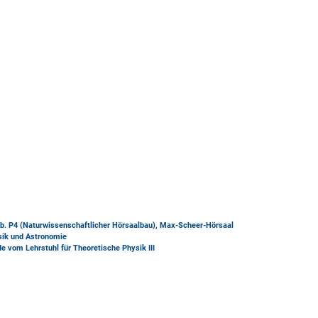
b. P4 (Naturwissenschaftlicher Hörsaalbau)
, Max-Scheer-Hörsaal
ysik und Astronomie
 vom Lehrstuhl für Theoretische Physik III