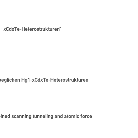
1−xCdxTe-Heterostrukturen"
eweglichen Hg1-xCdxTe-Heterostrukturen
mbined scanning tunneling and atomic force