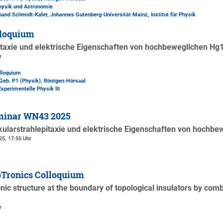
Physik und Astronomie
inand Schmidt-Kaler, Johannes Gutenberg-Universität Mainz, Institut für Physik
loquium
itaxie und elektrische Eigenschaften von hochbeweglichen Hg
r
lloquium
Geb. P1 (Physik)
, Röntgen-Hörsaal
Experimentelle Physik III
minar WN43 2025
ularstrahlepitaxie und elektrische Eigenschaften von hochb
25, 17:55 Uhr
Tronics Colloquium
onic structure at the boundary of topological insulators by co
r