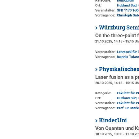
Kategorie:
Kolloquium
Ort:
Hubland Süd, 
Veranstalter:
SFB 1170 ToC
Vortragende:
Christoph Sat
Würzburg Semi
On the three-point 
21.10.2025, 14:15 - 15:15 Uh
Veranstalter:
Lehrstuhl für 
Vortragende:
Ioannis Tsiar
Physikalische
Laser fusion as a 
20.10.2025, 14:15 - 15:15 Uh
Kategorie:
Fakultät für 
Ort:
Hubland Süd, 
Veranstalter:
Fakultät für 
Vortragende:
Prof. Dr. Mar
KinderUni
Von Quanten und K
18.10.2025, 10:00 - 11.10.20