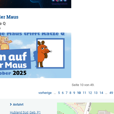
der Maus
ze Q
r
Seite 10 von 49.
vorherige
…
5
6
7
8
9
10
11
12
13
14
…
49
Anfahrt
Hubland Süd, Geb. P1