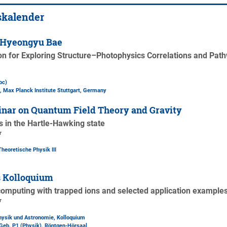
skalender
 Hyeongyu Bae
n for Exploring Structure–Photophysics Correlations and Pat
bc)
 Max Planck Institute Stuttgart, Germany
nar on Quantum Field Theory and Gravity
in the Hartle-Hawking state
r
Theoretische Physik III
s Kolloquium
omputing with trapped ions and selected application example
r
Physik und Astronomie, Kolloquium
Geb. P1 (Physik)
, Röntgen-Hörsaal