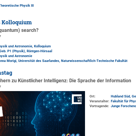
Theoretische Physik III
s Kolloquium
(quantum) search?
r
Physik und Astronomie, Kolloquium
Geb. P1 (Physik)
, Röntgen-Hörsaal
Physik und Astronomie
vanna Morigi, Universität des Saarlandes, Naturwissenschaftlich-Technische Fakultät
mstag
ern zu Künstlicher Intelligenz: Die Sprache der Information
r
Ort:
Hubland Süd, Ge
Veranstalter:
Fakultät für Ph
Vortragende:
Junge Forschende