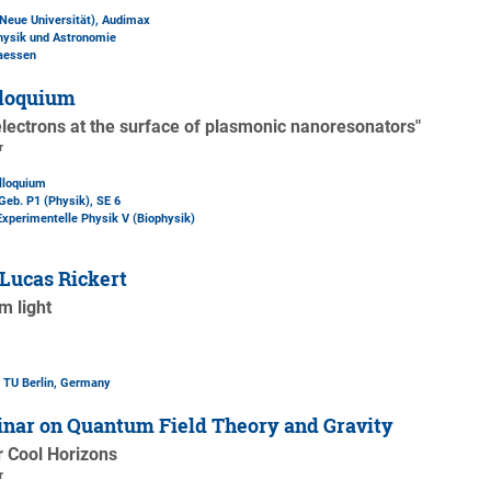
(Neue Universität)
, Audimax
Physik und Astronomie
laessen
loquium
electrons at the surface of plasmonic nanoresonators"
r
lloquium
Geb. P1 (Physik)
, SE 6
 Experimentelle Physik V (Biophysik)
Lucas Rickert
m light
, TU Berlin, Germany
nar on Quantum Field Theory and Gravity
r Cool Horizons
r