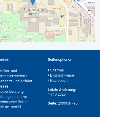
Seitenoptionen
ontakt
Sitemap
elefon- und
Bildnachweise
dressverzeichnis
Nach oben
tandorte und Anfahrt
resse
Letzte Änderung:
tudienberatung
14.10.2025
törungsannahme
echnischer Betrieb
Seite:
200063/795
lfe im Notfall