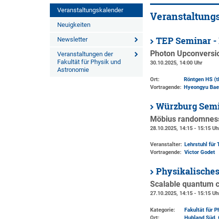
Veranstaltungskalender
Veranstaltung
Neuigkeiten
TEP Seminar -
Newsletter
Photon Upconversio
Veranstaltungen der
Fakultät für Physik und
30.10.2025, 14:00 Uhr
Astronomie
Ort:
Röntgen HS (t
Vortragende:
Hyeongyu Bae,
Würzburg Semi
Möbius randomness 
28.10.2025, 14:15 - 15:15 Uh
Veranstalter:
Lehrstuhl für 
Vortragende:
Victor Godet
Physikalische
Scalable quantum c
27.10.2025, 14:15 - 15:15 Uh
Kategorie:
Fakultät für 
Ort:
Hubland Süd, 