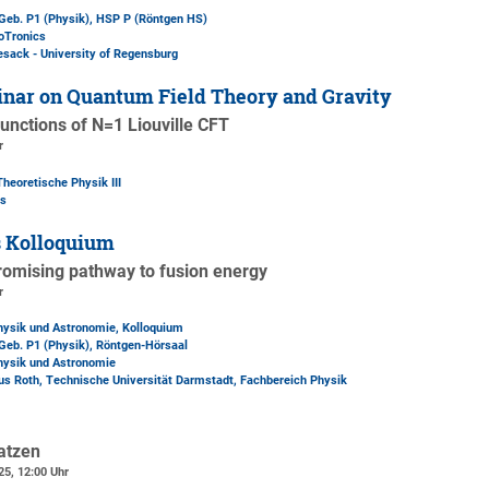
Geb. P1 (Physik)
, HSP P (Röntgen HS)
oTronics
esack - University of Regensburg
nar on Quantum Field Theory and Gravity
functions of N=1 Liouville CFT
r
Theoretische Physik III
es
s Kolloquium
promising pathway to fusion energy
r
Physik und Astronomie, Kolloquium
Geb. P1 (Physik)
, Röntgen-Hörsaal
Physik und Astronomie
kus Roth, Technische Universität Darmstadt, Fachbereich Physik
atzen
25, 12:00 Uhr