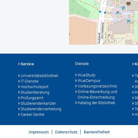
Dienste
Service
K
WueStudy
Universitätsbibliothek
T
WueCampus
IT-Dienste
A
Vorlesungsverzeichnis
Hochschulsport
S
Online-Bewerbung und
Studienberatung
P
Online-Einschreibung
Prüfungsamt
S
Katalog der Bibliothek
Studierendenkanzlei
S
Studierendenvertretung
T
Career Centre
Hi
Impressum
Datenschutz
Barrierefreiheit